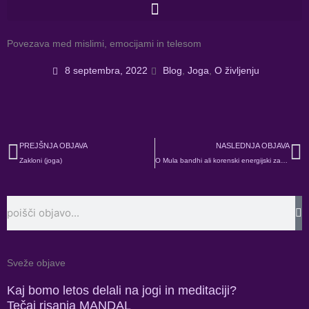
Skip
to
content
Povezava med mislimi, emocijami in telesom
8 septembra, 2022
Blog
,
Joga
,
O življenju
Prev
N
PREJŠNJA OBJAVA
NASLEDNJA OBJAVA
Zakloni (joga)
O Mula bandhi ali korenski energijski zapori
Search
Sveže objave
Kaj bomo letos delali na jogi in meditaciji?
Tečaj risanja MANDAL