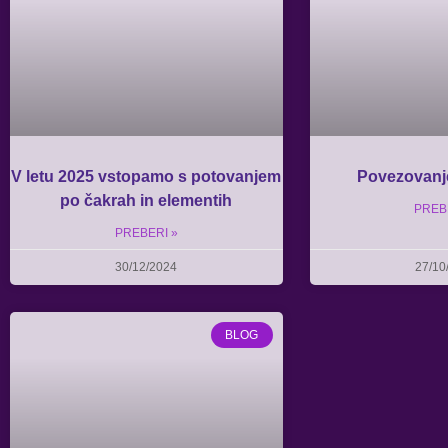
V letu 2025 vstopamo s potovanjem
Povezovanje
po čakrah in elementih
PREB
PREBERI »
30/12/2024
27/10
BLOG