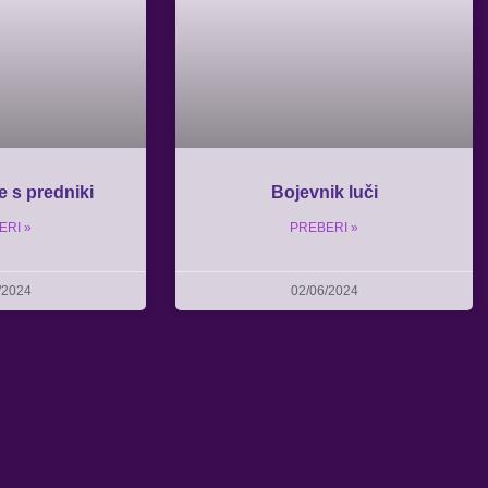
 s predniki
Bojevnik luči
ERI »
PREBERI »
/2024
02/06/2024