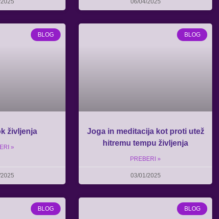
/2025
06/04/2025
BLOG
BLOG
k življenja
Joga in meditacija kot proti utež
hitremu tempu življenja
ERI »
PREBERI »
/2025
03/01/2025
BLOG
BLOG