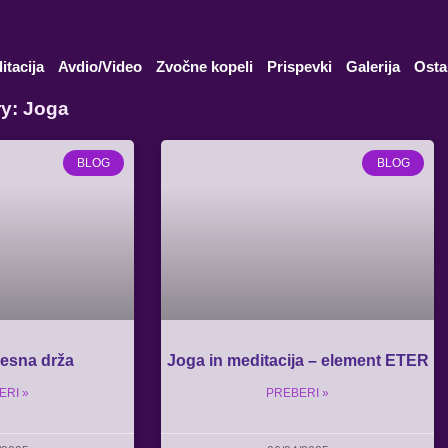
itacija
Avdio/Video
Zvočne kopeli
Prispevki
Galerija
Osta
y: Joga
BLOG
BLOG
lesna drža
Joga in meditacija – element ETER
ERI »
PREBERI »