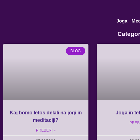
Skip
to
content
Joga
Med
Categor
BLOG
Kaj bomo letos delali na jogi in
Joga in te
meditaciji?
PREB
PREBERI »