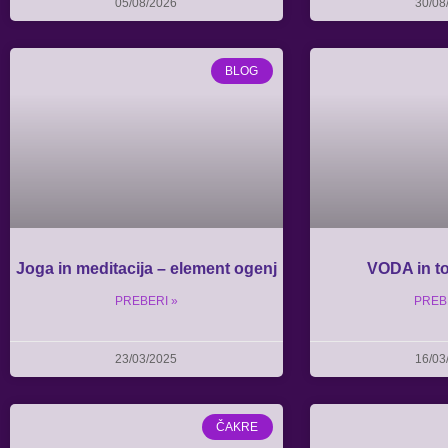
05/08/2026
30/08
BLOG
Joga in meditacija – element ogenj
VODA in to
PREBERI »
PREB
23/03/2025
16/03
ČAKRE