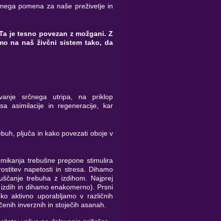
jučnega pomena za naše preživetje in
 Ta je tesno povezan z možgani. Z
mo na naš živčni sistem tako, da
vanje srčnega utripa, na priklop
 asimilacije in regeneracije, kar
ebuh, pljuča in kako povezati oboje v
remikanja trebušne prepone stimulira
ostitev napetosti in stresa. Dihamo
ščanje trebuha z izdihom. Najprej
 izdih in dihamo enakomerno). Prsni
ko aktivno uporabljamo v različnih
enih inverznih in stoječih asanah.