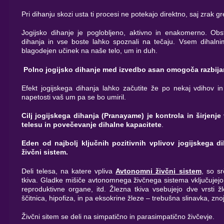
Pri dihanju skozi usta ti procesi ne potekajo direktno, saj zrak gr
Jogijsko dihanje je poglobljeno, aktivno in enakomerno. Obsta
dihanja in vse boste lahko spoznali na tečaju. Vsem dihaln
blagodejen učinek na naše telo, um in duh.
Polno jogijsko dihanje med izvedbo asan omogoča razbijanj
Efekt jogijskega dihanja lahko začutite že po nekaj vdihov in
napetosti vaš um pa se bo umiril.
Cilj jogijskega dihanja (Pranayame) je kontrola in širjenje
telesu in povečevanje dihalne kapacitete
.
Eden od najbolj ključnih pozitivnih vplivov jogijskega d
živčni sistem.
Deli telesa, na katere vpliva
Avtonomni živčni sistem
, so s
tkiva. Gladke mišiče avtonomnega živčnega sistema vključujejo p
reproduktivne organe, itd. Žlezna tkiva vsebujejo dve vrsti ž
ščitnica, hipofiza, in pa eksokrine žleze – trebušna slinavka, znoj
Živčni sitem se deli na simpatično in parasimpatično živčevje.