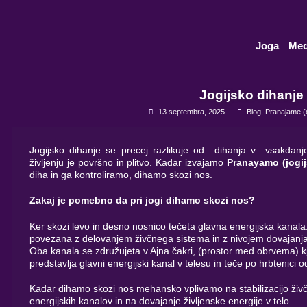
Skip
to
content
Joga
Med
Jogijsko dihanje
13 septembra, 2025
Blog
,
Pranajame (d
Jogijsko dihanje se precej razlikuje od dihanja v vsakdanj
življenju je površno in plitvo. Kadar izvajamo
Pranayamo (jogij
diha in ga kontroliramo, dihamo skozi nos.
Zakaj je pomebno da pri jogi dihamo skozi nos?
Ker skozi levo in desno nosnico tečeta glavna energijska kanala: 
povezana z delovanjem živčnega sistema in z nivojem dovajanja ž
Oba kanala se združujeta v Ajna čakri, (prostor med obrvema) k
predstavlja glavni energijski kanal v telesu in teče po hrbtenici 
Kadar dihamo skozi nos mehansko vplivamo na stabilizacijo živ
energijskih kanalov in na dovajanje življenske energije v telo.