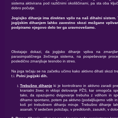
sistema aktivirana pod različnimi okoliščinami, pa sta oba kl
dobro počutje.
Jogisjko dihanje ima direkten vpliv na naš dihalni sistem.
jogijskim dihanjem lahko zavestno skozi možgane vpliva
podpiramo njegovo delo ter ga uravnovešamo.
Obstajajo dokazi, da jogijsko dihanje vpliva na zmanjše
parasimpatičnega živčnega sistema, na pospeševanje procesa
posledično zmanjšuje tesnobo in stres.
Na joga tečaju se na začetku učimo kako aktivno dihati skozi tr
t.i.
Polni jogijski dih.
Trebušno dihanje
ki je kontrolirano in aktivno zaradi p
kranialni živec in vklopi delovanje PŽS, kar omogoča spr
tako, da opazujemo dvigovanje trebuha z vdihom in spu
dihamo spontano, potem pa aktivno (podaljšujemo vdih in
koš pri trebušnem dihanju miruje. Trebušno dihanje lah
asanah. V sedečem položaju, v predklonih, zasukih, v določ