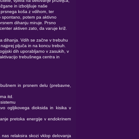
tete; vpliva na delovanje priželjca,
ožgane in izboljšuje naše
 prsnega koša z vdihom, ter
 spontano, potem pa aktivno
prsnem dihanju miruje. Prsno
enter aktiven zato, da varuje križ.
 dihanja. Vdih se začne v trebuhu
 najprej pljuča in na koncu trebuh.
jogijski dih uporabljamo v zasukih, v
aktivacijo trebušnega centra in
rebušnem in prsnem delu (prebavne,
tma itd.
 sistemu
o ogljikovega dioksida in kisika v
anje pretoka energije v endokrinem
a nas relaksira skozi vklop delovanja