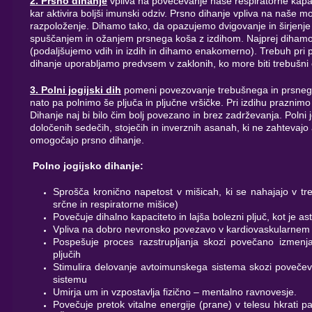
2. Prsno dihanje
vpliva na povečevanje naše respiratorne kapaci
kar aktivira boljši imunski odziv. Prsno dihanje vpliva na naše m
razpoloženje. Dihamo tako, da opazujemo dvigovanje in širjenje
spuščanjem in ožanjem prsnega koša z izdihom. Najprej dihamo
(podaljšujemo vdih in izdih in dihamo enakomerno). Trebuh pri 
dihanje uporabljamo predvsem v zaklonih, ko more biti trebušni c
3. Polni jogijski dih
pomeni povezovanje trebušnega in prsnega
nato pa polnimo še pljuča in pljučne vršičke. Pri izdihu praznimo
Dihanje naj bi bilo čim bolj povezano in brez zadrževanja. Polni 
določenih sedečih, stoječih in inverznih asanah, ki ne zahtevajo 
omogočajo prsno dihanje.
Polno jogijsko dihanje:
Sprošča kronično napetost v mišicah, ki se nahajajo v t
srčne in respiratorne mišice)
Povečuje dihalno kapaciteto in lajša bolezni pljuč, kot je as
Vpliva na dobro nevronsko povezavo v kardiovaskularnem
Pospešuje proces razstrupljanja skozi povečano izmenjav
pljučih
Stimulira delovanje avtoimunskega sistema skozi povečev
sistemu
Umirja um in vzpostavlja fizično – mentalno ravnovesje.
Povečuje pretok vitalne energije (prane) v telesu hkrati p