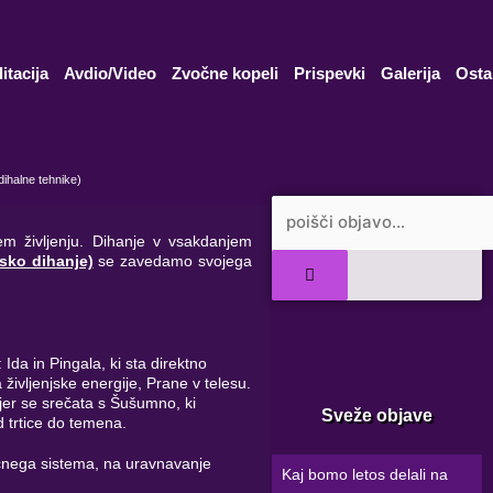
itacija
Avdio/Video
Zvočne kopeli
Prispevki
Galerija
Osta
ihalne tehnike)
Search
em življenju. Dihanje v vsakdanjem
sko dihanje)
se zavedamo svojega
Ida in Pingala, ki sta direktno
ivljenjske energije, Prane v telesu.
jer se srečata s Šušumno, ki
Sveže objave
od trtice do temena.
čnega sistema, na uravnavanje
Kaj bomo letos delali na