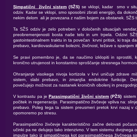
Simpatični živčni sistem
(SŽS)
se vklopi, kadar smo v situ
odziv. Kadar se vklopi, smo sposobni zbrati energijo, da doko
nekim delom ali je povezana z našim bojem za obstanek. SŽS to
Ta SŽS odziv je zelo potreben v določenih situacijah vendar,
preobremenjenosti bosta naše telo in um trpela. Odzivi SŽS
gastointestinalnem traktu in ta povečan krvni pritisk, ki traja dal
prebavo, kardiovaskularne bolezni, živčnost, težave s spanjem i
Se pravi pomembno je, da se naučimo izklopiti in sprostiti, ka
kronično utrujenost in konstantno sproščanje stresnega hormona
Ohranjanje visokega nivoja kortizola v krvi uničuje zdrave miš
sistem, slabi prebavo, in zmanjša endokrine funkcije. Dest
povečujejo možnost za nastanek kroničnih obolenj in prezgodnjo
V kontrastu pa je
Parasimpatični živčni sistem
(PŽS)
sistem 
počitek in regeneracijo. Parasimpatično živčevje vpliva na: slinjen
prebavo. Poleg tega ta sistem preusmeri pretok krvi nazaj v 
opomoremo po stresu.
Parasimpatično živčevje karakteristično začne delovati počasn
učinki pa ne delujejo tako intenzivno. V tem sistemu dvojnega 
impulze tako iz simpatičnega kot parasimpatičnega živčnega s