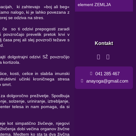
element ZEMLJA
acijah, ki zahtevajo »boj ali beg«
nčamo nalogo, ki je lahko povezana z
rej se odziva na stres.
 če so ti odzivi prepogosti zaradi
 povzročajo prevelik pretok krvi v
j časa prej ali slej povzroči težave s
Kontakt
td.
jti dolgotrajni odzivi SŽ povzročijo
 kortizola.
041 285 467
ice, kosti, celice in slabša imunski
ruktivni učinki kroničnega stresa
anayoga@gmail.com
 smrt.
za dolgoročno preživetje. Spodbuja
je, solzenje, uriniranje, iztrebljanje,
center telesa in nam pomaga, da si
eje kot simpatično živčevje, njegovi
oživčenja dobi večina organov živčne
istema. Medtem ko sta ta dva živčna