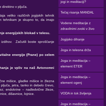
jogi in meditaciji?
e direktno v pljuča.
Tečaj risanja MANDAL
ja veliko različnih jogijskih tehnik
im tehnikam je skupno to, da imajo
Vodene meditacije z
zdravilnimi zvoki v živo
e energijskih blokad v telesu.
Jogijsko dihanje
 izdihov. Začutili boste sproščanje
Joga in telesna drža
 vitalne energije (Prane) po celem
Joga in meditacija –
element ETER
ihanja je vpliv na naš Avtonomni
Joga in meditacija –
rčne mišice, gladke mišice in žlezna
element ogenj
ljuča, jetra, tanko in debelo črevo,
lez; endokrine – nadledvične žleze,
VODA in tok življenja
nice, dišavnice, lojnice.
Joga in meditacija –