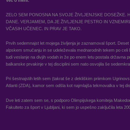
Več o meni:
ZELO SEM PONOSNA NA SVOJE ŽIVLJENJSKE DOSEŽKE. HK
DANE. VERJAMEM, DA JE ŽIVLJENJE PESTRO IN VZNEMIRL
VČASIH UČENEC. IN PRAV JE TAKO.
Prvih sedemnajst let mojega življenja je zaznamoval šport. Dese
alpskem smučanju in se udeleževala mednarodnih tekem po celi Ev
tudi veslanje na divjih vodah in že po enem letu postala državna pr
balkanske prvakinje v tej disciplini sem nato osvojila še sedemkra
Pri šestnajstih letih sem (takrat še z dekliškim priimkom Ugrinov
Atlanti (ZDA), kamor sem odšla kot najmlajša tekmovalka v tej disc
Dve leti zatem sem se, s podporo Olimpijskega komiteja Makedon
Fakulteto za šport v Ljubljani, ki sem jo uspešno zaključila leta 20