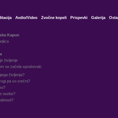
itacija
Avdio/Video
Zvočne kopeli
Prispevki
Galerija
Osta
ska Kapun
eljica
a
je življenje
sem se začela spraševati:
jega življenja?
drugi pa so srečni?
mo?
ge osebe?
odnosti?