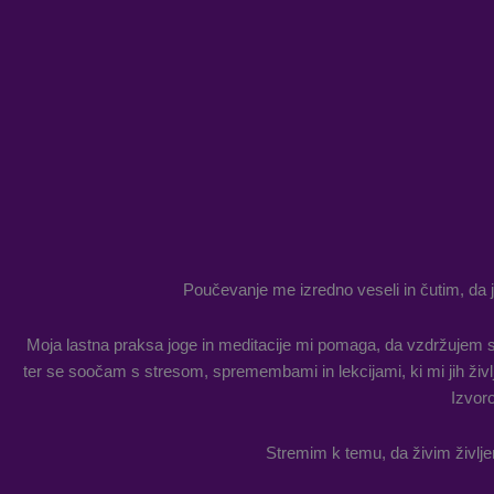
Poučevanje me izredno veseli in čutim, da j
Moja lastna praksa joge in meditacije mi pomaga, da vzdržujem s
ter se soočam s stresom, spremembami in lekcijami, ki mi jih življe
Izvor
Stremim k temu, da živim življen