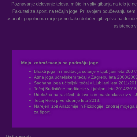
Poznavanje delovanje telesa, mišic in vpliv gibanja na telo je ne
Fakulteti za šport, na tečajih joge. Pri svojem poučevanju sem 
asanah, popolnoma mi je jasno kako določen gib vpliva na določe
asistenco v
Moja izobraževanja na področju joge:
Bhakti joga in meditacija šolanje v Ljubljani leta 200
Atma joga učiteljskem tečaj v Zagrebu leta 2008/2009
Sadhana joga učiteljski tečaj v Ljubljani leta 2011/20
Tečaj Budistične meditacije v Ljubljani leta 2014/2015
Udeležba na različnih delavnic in masterclass-ov v L
Tečaj Reiki prve stopnje leta 2018.
Narejen izpit Anatomije in Fiziologije znotraj mojega š
za šport.