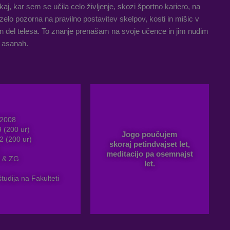
kaj, kar sem se učila celo življenje, skozi športno kariero, na
zelo pozorna na pravilno postavitev skelpov, kosti in mišic v
n del telesa. To znanje prenašam na svoje učence in jim nudim
 asanah.
7/2008
 (200 ur)
Jogo poučujem
12 (200 ur)
skoraj
petindvajset let
,
meditacijo pa
osemnajst
J & ZG
let
.
tudija na Fakulteti