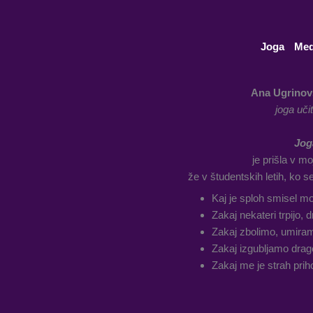
Skip
to
content
Joga
Med
Ana Ugrinov
joga učit
Jog
je prišla v mo
že v študentskih letih, ko 
Kaj je sploh smisel mo
Zakaj nekateri trpijo, 
Zakaj zbolimo, umira
Zakaj izgubljamo dra
Zakaj me je strah prih