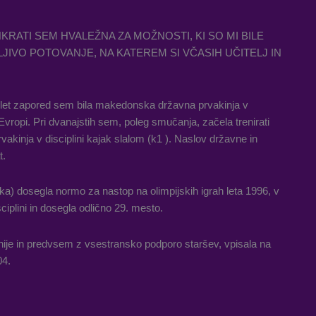
RATI SEM HVALEŽNA ZA MOŽNOSTI, KI SO MI BILE
JIVO POTOVANJE, NA KATEREM SI VČASIH UČITELJ IN
t let zapored sem bila makedonska državna prvakinja v
ropi. Pri dvanajstih sem, poleg smučanja, začela trenirati
vakinja v disciplini kajak slalom (k1 ). Naslov državne in
t.
ska) dosegla normo za nastop na olimpijskih igrah leta 1996, v
iplini in dosegla odlično 29. mesto.
ije in predvsem z vsestransko podporo staršev, vpisala na
04.