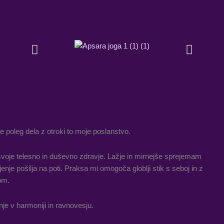
e poleg dela z otroki to moje poslanstvo.
voje telesno in duševno zdravje. Lažje in mirnejše sprejemam
nje pošilja na poti. Praksa mi omogoča globlji stik s seboj in z
om.
je v harmoniji in ravnovesju.