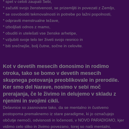
* spet v celoti zaupati Sebi,
* začutiti svojo ženstvenost, se prizemljiti in povezati z Zemljo,
* se osvoboditi tekmovalnosti in potrebe po lažni popolnosti,
* odpraviti menstrualne težave,
* izboljšati odnos z mamo,
* obuditi in utelešati vse ženske arhetipe,
* vzljubiti svoje telo ter živeti svojo resnico in
* biti srečnejše, bolj čutne, sočne in celovite.
Kot v devetih mesecih donosimo in rodimo
otroka, tako se bomo v devetih mesecih
skupnega potovanja preoblikovale in prerodile.
Ker smo del Narave, nosimo v sebi moč
prerajanja, če le živimo in delujemo v skladu z
njenimi in svojimi cikli.
Delavnice so zasnovane tako, da se mentalno in čustveno
postopoma premaknemo iz stare paradigme, ki jo označujejo
občutje nemoči, odvisnosti in ločenosti, v NOVO PARADIGMO, kjer
vidimo celo sliko in živimo povezano, torej so naši mentalni,