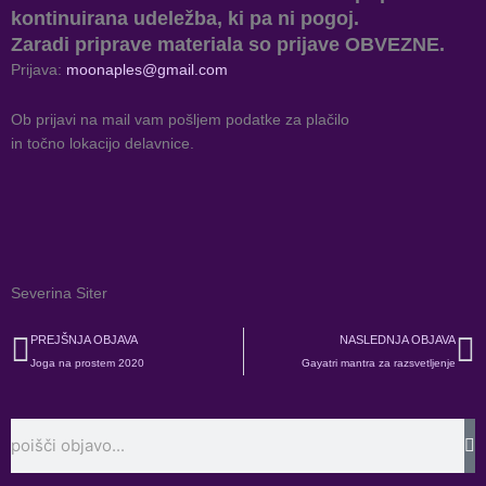
kontinuirana udeležba, ki pa ni pogoj.
Zaradi priprave materiala so prijave OBVEZNE.
Prijava:
moonaples@gmail.com
Ob prijavi na mail vam pošljem podatke za plačilo
in točno lokacijo delavnice.
Severina Siter
Prev
N
PREJŠNJA OBJAVA
NASLEDNJA OBJAVA
Joga na prostem 2020
Gayatri mantra za razsvetljenje
Search