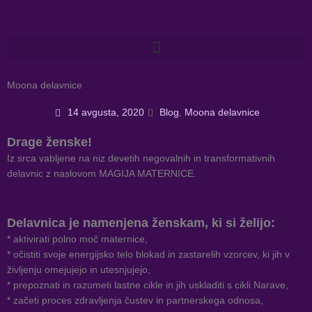
Skip
to
content
Moona delavnice
14 avgusta, 2020
Blog
,
Moona delavnice
Drage ženske!
Iz srca vabljene na niz devetih negovalnih in transformativnih
delavnic z naslovom MAGIJA MATERNICE.
Delavnica je namenjena ženskam, ki si želijo:
* aktivirati polno moč maternice,
* očistiti svoje energijsko telo blokad in zastarelih vzorcev, ki jih v
življenju omejujejo in utesnjujejo,
* prepoznati in razumeti lastne cikle in jih uskladiti s cikli Narave,
* začeti proces zdravljenja čustev in partnerskega odnosa,