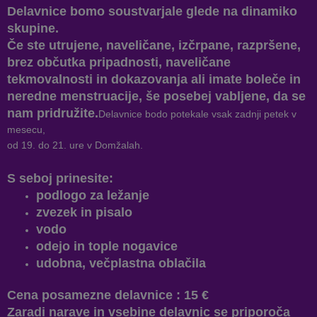
Delavnice bomo soustvarjale glede na dinamiko
skupine.
Če ste utrujene, naveličane, izčrpane, razpršene,
brez občutka pripadnosti, naveličane
tekmovalnosti in dokazovanja ali imate boleče in
neredne menstruacije, še posebej vabljene, da se
nam pridružite.
Delavnice bodo potekale vsak zadnji petek v
mesecu,
od 19. do 21. ure v Domžalah.
S seboj prinesite:
podlogo za ležanje
zvezek in pisalo
vodo
odejo in tople nogavice
udobna, večplastna oblačila
Cena posamezne delavnice : 15 €
Zaradi narave in vsebine delavnic se priporoča