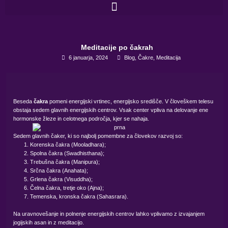
Skip
to
content
Meditacije po čakrah
6 januarja, 2024
Blog
,
Čakre
,
Meditacija
Beseda
čakra
pomeni energijski vrtinec, energijsko središče. V človeškem telesu
obstaja sedem glavnih energijskih centrov. Vsak center vpliva na delovanje ene
hormonske žleze in celotnega področja, kjer se nahaja.
Sedem glavnih čaker, ki so najbolj pomembne za človekov razvoj so:
Korenska čakra (Mooladhara);
Spolna čakra (Swadhisthana);
Trebušna čakra (Manipura);
Srčna čakra (Anahata);
Grlena čakra (Visuddha);
Čelna čakra, tretje oko (Ajna);
Temenska, kronska čakra (Sahasrara).
Na uravnovešanje in polnenje energijskih centrov lahko vplivamo z izvajanjem
jogijskih asan in z meditacijo.