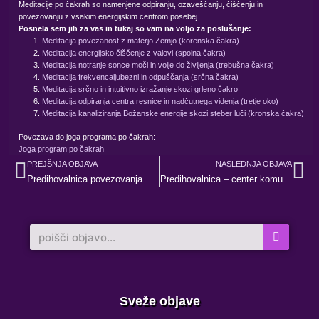
Meditacije po čakrah so namenjene odpiranju, ozaveščanju, čiščenju in
povezovanju z vsakim energijskim centrom posebej.
Posnela sem jih za vas in tukaj so vam na voljo za poslušanje:
Meditacija povezanost z materjo Zemjo (korenska čakra)
Meditacija energijsko čiščenje z valovi (spolna čakra)
Meditacija notranje sonce moči in volje do življenja (trebušna čakra)
Meditacija frekvencaljubezni in odpuščanja (srčna čakra)
Meditacija srčno in intuitivno izražanje skozi grleno čakro
Meditacija odpiranja centra resnice in nadčutnega videnja (tretje oko)
Meditacija kanaliziranja Božanske energije skozi steber luči (kronska čakra)
Povezava do joga programa po čakrah:
Joga program po čakrah
Prev
Ne
PREJŠNJA OBJAVA
NASLEDNJA OBJAVA
Predihovalnica povezovanja s predniki
Predihovalnica – center komunikacije
Search
Sveže objave