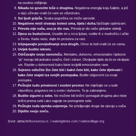
na osobno mišljenje.
Nikada ne govorite loše o drugima.
Negativna energija koju šaljete, a još
u njoj i uživate vratit će vam se višestruko.
Svi ljudi griješe.
Svaka pogreška se može oprostiti.
Negativne misli stvaraju bolest uma, tijela i duha.
Vježbajte optimizam.
Priroda nije naša, ona je dio nas.
Priroda je dio naše globalne obitelji.
Djeca su budućnost.
Usadite im u srca ljubav, vodite ih s mudrošću i učite
o životu. Kada rastu, dajte im prostora za rast.
Izbjegavajte povrjeđivanje srca drugih.
Otrov te boli vratit će se vama.
Uvijek budite iskreni.
Održavajte svoju ravnotežu.
Mentalno, duhovno, emocionalno i tjelesno
“ja” moraju biti jednako snažni, čisti i zdravi. Okrijepite tijelo da bi se okrijepio
um. Rastite u duhovnosti kako biste iscijelili emocionalne rane.
Svjesno odlučite što ćete biti i kakvi ćete biti, kako ćete djelovati i
kako ćete stajati iza svojih postupaka.
Budite odgovorni za svoje
postupke.
Poštujte tuđu privatnost i osobni prostor.
Ne miješajte se u tuđe
vlasništvo, pogotovo ne u sveto i duhovno. To je zabranjeno.
Budite sigurni u sebe.
Ne možete biti brižni i pomagati drugima ako niste
brižni prema sebi i ako najprije ne pomognete sebi.
Poštujte tuđa vjerska uvjerenja.
Ne prisiljavajte druge da vjeruju u vaša.
Dijelite svoju sreću.
Izvor: atma.hr/
lovesensa.rs
/
wakingtimes.com
/
nativevillage.org