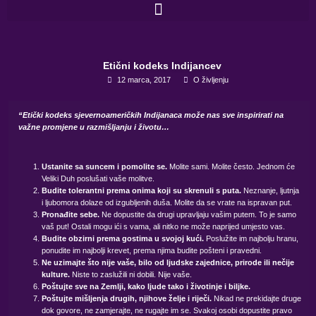
Skip
to
content
Etični kodeks Indijancev
12 marca, 2017
O življenju
“Etički kodeks sjevernoameričkih Indijanaca može nas sve inspirirati na
važne promjene u razmišljanju i životu…
Ustanite sa suncem i pomolite se.
Molite sami. Molite često. Jednom će
Veliki Duh poslušati vaše molitve.
Budite tolerantni prema onima koji su skrenuli s puta.
Neznanje, ljutnja
i ljubomora dolaze od izgubljenih duša. Molite da se vrate na ispravan put.
Pronađite sebe.
Ne dopustite da drugi upravljaju vašim putem. To je samo
vaš put! Ostali mogu ići s vama, ali nitko ne može naprijed umjesto vas.
Budite obzirni prema gostima u svojoj kući.
Poslužite im najbolju hranu,
ponudite im najbolji krevet, prema njima budite pošteni i pravedni.
Ne uzimajte što nije vaše, bilo od ljudske zajednice, prirode ili nečije
kulture.
Niste to zaslužili ni dobili. Nije vaše.
Poštujte sve na Zemlji, kako ljude tako i životinje i biljke.
Poštujte mišljenja drugih, njihove želje i riječi.
Nikad ne prekidajte druge
dok govore, ne zamjerajte, ne rugajte im se. Svakoj osobi dopustite pravo