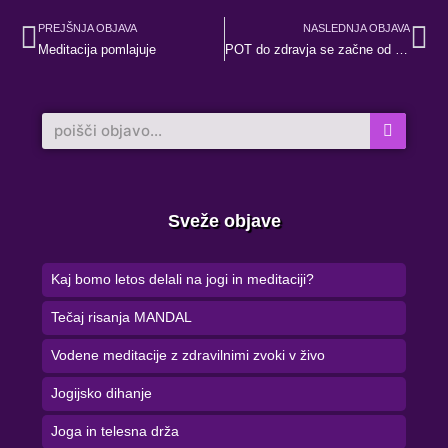
Prev
Ne
PREJŠNJA OBJAVA
NASLEDNJA OBJAVA
Meditacija pomlajuje
POT do zdravja se začne od znotraj
Search
Sveže objave
Kaj bomo letos delali na jogi in meditaciji?
Tečaj risanja MANDAL
Vodene meditacije z zdravilnimi zvoki v živo
Jogijsko dihanje
Joga in telesna drža