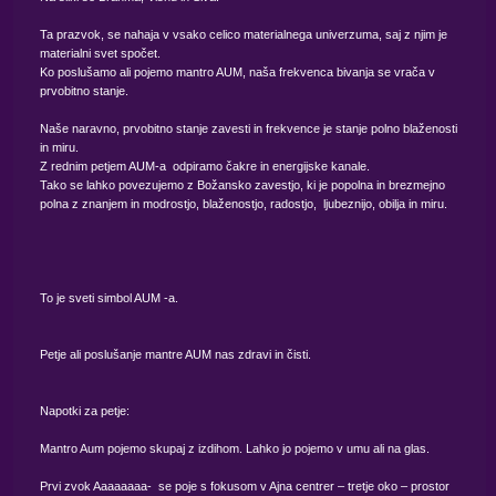
Ta prazvok, se nahaja v vsako celico materialnega univerzuma, saj z njim je
materialni svet spočet.
Ko poslušamo ali pojemo mantro AUM, naša frekvenca bivanja se vrača v
prvobitno stanje.
Naše naravno, prvobitno stanje zavesti in frekvence je stanje polno blaženosti
in miru.
Z rednim petjem AUM-a odpiramo čakre in energijske kanale.
Tako se lahko povezujemo z Božansko zavestjo, ki je popolna in brezmejno
polna z znanjem in modrostjo, blaženostjo, radostjo, ljubeznijo, obilja in miru.
To je sveti simbol AUM -a.
Petje ali poslušanje mantre AUM nas zdravi in čisti.
Napotki za petje:
Mantro Aum pojemo skupaj z izdihom. Lahko jo pojemo v umu ali na glas.
Prvi zvok Aaaaaaaa- se poje s fokusom v Ajna centrer – tretje oko – prostor