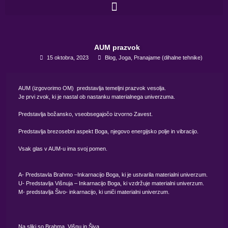
Skip
to
content
AUM prazvok
15 oktobra, 2023
Blog
,
Joga
,
Pranajame (dihalne tehnike)
AUM (izgovorimo OM) predstavlja temeljni prazvok vesolja.
Je prvi zvok, ki je nastal ob nastanku materialnega univerzuma.
Predstavlja božansko, vseobsegajočo izvorno Zavest.
Predstavlja brezosebni aspekt Boga, njegovo energijsko polje in vibracijo.
Vsak glas v AUM-u ima svoj pomen.
A- Predstavla Brahmo –Inkarnacijo Boga, ki je ustvarila materialni univerzum.
U- Predstavlja Višnuja – Inkarnacijo Boga, ki vzdržuje materialni univerzum.
M- predstavlja Šivo- inkarnacijo, ki uniči materialni univerzum.
Na sliki so Brahma, Višnu in Šiva.