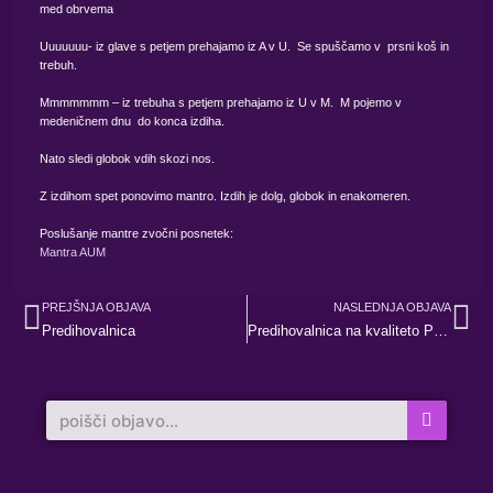
med obrvema
Uuuuuuu- iz glave s petjem prehajamo iz A v U. Se spuščamo v prsni koš in
trebuh.
Mmmmmmm – iz trebuha s petjem prehajamo iz U v M. M pojemo v
medeničnem dnu do konca izdiha.
Nato sledi globok vdih skozi nos.
Z izdihom spet ponovimo mantro. Izdih je dolg, globok in enakomeren.
Poslušanje mantre zvočni posnetek:
Mantra AUM
Prev
Ne
PREJŠNJA OBJAVA
NASLEDNJA OBJAVA
Predihovalnica
Predihovalnica na kvaliteto PRIJAZNOST
Search