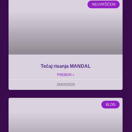
NEUVRŠČENI
Tečaj risanja MANDAL
PREBERI »
28/04/2026
BLOG