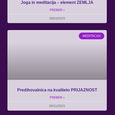
Joga in meditacija – element ZEMLJA
PREBERI »
09/03/2025
MEDITACIJA
Predihovalnica na kvaliteto PRIJAZNOST
PREBERI »
08/11/2023