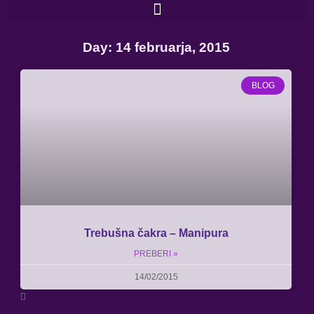
Skip
to
content
Day: 14 februarja, 2015
BLOG
Trebušna čakra – Manipura
PREBERI »
14/02/2015